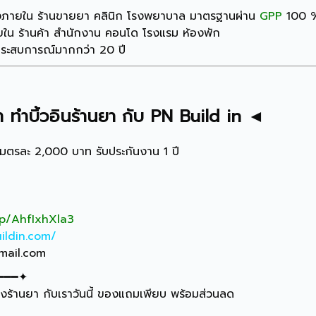
งภายใน ร้านขายยา คลินิก โรงพยาบาล มาตรฐานผ่าน
GPP
100 
น ร้านค้า สำนักงาน คอนโด โรงแรม ห้องพัก
ีประสบการณ์มากกว่า 20 ปี
า ทำ
บิ้วอินร้านยา
กับ
PN Build in
◄
เมตรละ 2,000 บาท รับประกันงาน 1 ปี
/p/AhfIxhXla3
ildin.com/
mail.com
━━━✦
งร้านยา กับเราวันนี้ ของแถมเพียบ พร้อมส่วนลด