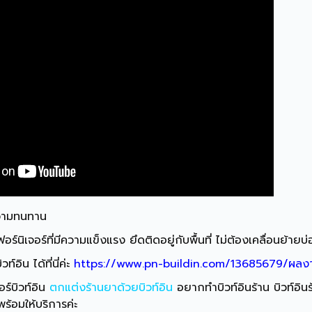
ีความทนทาน
็นเฟอร์นิเจอร์ที่มีความแข็งแรง ยึดติดอยู่กับพื้นที่ ไม่ต้องเคลื่
์อิน ได้ที่นี่ค่ะ
https://www.pn-buildin.com/13685679/ผลงา
อร์บิวท์อิน
ตกแต่งร้านยาด้วยบิวท์อิน
อยากทำบิวท์อินร้าน
บิวท์อิน
้อมให้บริการค่ะ