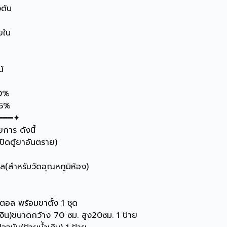
งต้น
ยใน
์
10%
15%
━━━✦
าร ดังนี้
ปิดตู้ยาอันตราย)
ตอล(สำหรับวัดอุณหภูมิห้อง)
ิตอล พร้อมขาตั้ง 1 ชุด
ำเงิน)ขนาดกว้าง 70 ซม. สูง20ซม. 1 ป้าย