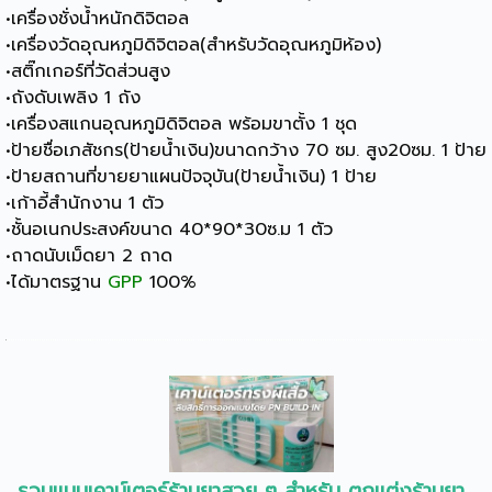
•เครื่องชั่งน้ำหนักดิจิตอล
•เครื่องวัดอุณหภูมิดิจิตอล(สำหรับวัดอุณหภูมิห้อง)
•สติ๊กเกอร์ที่วัดส่วนสูง
•ถังดับเพลิง 1 ถัง
•เครื่องสแกนอุณหภูมิดิจิตอล พร้อมขาตั้ง 1 ชุด
•ป้ายชื่อเภสัชกร(ป้ายน้ำเงิน)ขนาดกว้าง 70 ซม. สูง20ซม. 1 ป้าย
•ป้ายสถานที่ขายยาแผนปัจจุบัน(ป้ายน้ำเงิน) 1 ป้าย
•เก้าอี้สำนักงาน 1 ตัว
•ชั้นอเนกประสงค์ขนาด 40*90*30ซ.ม 1 ตัว
•ถาดนับเม็ดยา 2 ถาด
•ได้มาตรฐาน
GPP
100%
รวมแบบเคาน์เตอร์ร้านยาสวย ๆ สำหรับ ตกแต่งร้านยา