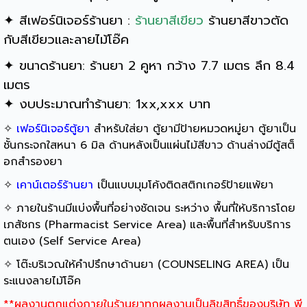
✦ สีเฟอร์นิเจอร์ร้านยา :
ร้านยาสีเขียว
ร้านยาสีขาวตัด
กับสีเขียวและลายไม้โอ๊ค
✦ ขนาดร้านยา: ร้านยา 2 คูหา กว้าง 7.7 เมตร ลึก 8.4
เมตร
✦ งบประมาณทำร้านยา: 1xx,xxx บาท
✧
เฟอร์นิเจอร์ตู้ยา
สำหรับใส่ยา ตู้ยามีป้ายหมวดหมู่ยา ตู้ยาเป็น
ชั้นกระจกใสหนา 6 มิล ด้านหลังเป็นแผ่นไม้สีขาว ด้านล่างมีตู้สต็
อกสำรองยา
✧
เคาน์เตอร์ร้านยา
เป็นแบบมุมโค้งติดสติกเกอร์ป้ายแพ้ยา
✧ ภายในร้านมีแบ่งพื้นที่อย่างชัดเจน ระหว่าง พื้นที่ให้บริการโดย
เภสัชกร (Pharmacist Service Area) และพื้นที่สำหรับบริการ
ตนเอง (Self Service Area)
✧ โต๊ะบริเวณให้คำปรึกษาด้านยา (COUNSELING AREA) เป็น
ระแนงลายไม้โอ๊ค
**ผลงานตกแต่งภายในร้านยาทุกผลงานเป็นลิขสิทธิ์ของบริษัท พี