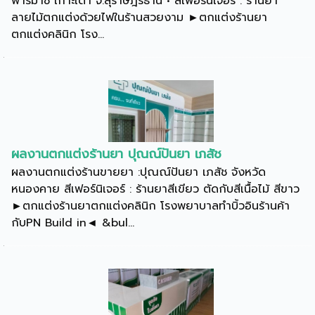
ฟาร์มาซี เกาะเต่า จ.สุราษฎร์ธานี • สีเฟอร์นิเจอร์ : ร้านยา
ลายไม้ตกแต่งด้วยไฟในร้านสวยงาม ►ตกแต่งร้านยา
ตกแต่งคลินิก โรง...
ผลงานตกแต่งร้านยา ปุณณ์ปันยา เภสัช
ผลงานตกแต่งร้านขายยา :ปุณณ์ปันยา เภสัช จังหวัด
หนองคาย สีเฟอร์นิเจอร์ : ร้านยาสีเขียว ตัดกับสีเนื้อไม้ สีขาว
►ตกแต่งร้านยาตกแต่งคลินิก โรงพยาบาลทำบิ้วอินร้านค้า
กับPN Build in◄ &bul...