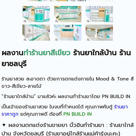
ผลงาน
ทำร้านยาสีเขียว
ร้านยาใกล้บ้าน
ร้าน
ยาชลบุรี
ร้านยาสวย สะอาดตา ด้วยการตกแต่งภายใน Mood & Tone สี
ขาว-สีเขียว-ลายไม้
“ร้านยาใกล้บ้าน” มาแล้วค่ะ ผลงานทำร้านยาโดย PN BUILD IN
เป็นเจ้าของร้านยาสวย ในงบที่กำหนดได้ คุณภาพคับตู้
ร้านยา
ราคาถูก
แต่คุณภาพดี ต้องที่
PN BUILD IN
✦ ผลงานตกแต่ง
ร้านขายยา
บิ้วอิน
ทำร้านยา
: ร้านยาใกล้
บ้าน จังหวัดชลบุรี (ร้านยาอยู่ใกล้ร้านแม่ค้ารุ้งนะคะ)