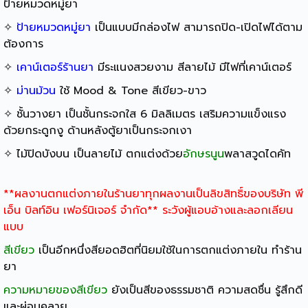
ป้ายหมวดหมู่ยา
✧
ป้ายหมวดหมู่ยา
เป็นแบบมีกล่องไฟ สามารถปิด-เปิดไฟได้ตาม
ต้องการ
✧
เคาน์เตอร์ร้านยา
มีระแนงสวยงาม สีลายไม้ มีไฟที่เคาน์เตอร์
✧
ม่านม้วน
ใช้ Mood & Tone สีเขียว-ขาว
✧ ชั้นวางยา เป็นชั้นกระจกใส 6 มิลลิเมตร เสริมความแข็งแรง
ด้วยกระดูกงู ด้านหลังตู้ยาเป็นกระจกเงา
✧ ไม้ปิดบังบน เป็นลายไม้ ตกแต่งด้วย
อักษรนูน
พลาสวูดไดคัท
**ผลงานตกแต่งภายในร้านยาทุกผลงานเป็นลิขสิทธิ์ของบริษัท พี
เอ็น บิลท์อิน เฟอร์นิเจอร์ จำกัด** ระวังผู้แอบอ้างและลอกเลียน
แบบ
สีเขียว
เป็นอีกหนึ่งสียอดฮิตที่นิยมใช้ในการตกแต่งภายใน ทำร้าน
ยา
ความหมายของสีเขียว
ยังเป็นสีของธรรมชาติ ความสดชื่น รู้สึกดี
และผ่อนคลาย