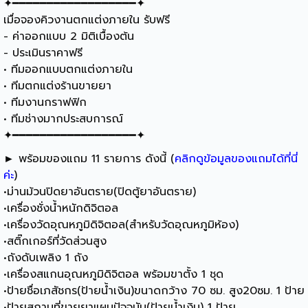
✦━━━━━━━━━━━━━━━━━━✦
เมื่อจองคิวงานตกแต่งภายใน รับฟรี
- ค่าออกแบบ 2 มิติเบื้องต้น
- ประเมินราคาฟรี
• ทีมออกแบบตกแต่งภายใน
• ทีมตกแต่งร้านขายยา
• ทีมงานกราฟฟิก
• ทีมช่างมากประสบการณ์
✦━━━━━━━━━━━━━━━━━━✦
► พร้อมของแถม 11 รายการ ดังนี้ (
คลิกดูข้อมูลของแถมได้ที่นี่
ค่ะ
)
•ม่านม้วนปิดยาอันตราย(ปิดตู้ยาอันตราย)
•เครื่องชั่งน้ำหนักดิจิตอล
•เครื่องวัดอุณหภูมิดิจิตอล(สำหรับวัดอุณหภูมิห้อง)
•สติ๊กเกอร์ที่วัดส่วนสูง
•ถังดับเพลิง 1 ถัง
•เครื่องสแกนอุณหภูมิดิจิตอล พร้อมขาตั้ง 1 ชุด
•ป้ายชื่อเภสัชกร(ป้ายน้ำเงิน)ขนาดกว้าง 70 ซม. สูง20ซม. 1 ป้าย
•ป้ายสถานที่ขายยาแผนปัจจุบัน(ป้ายน้ำเงิน) 1 ป้าย