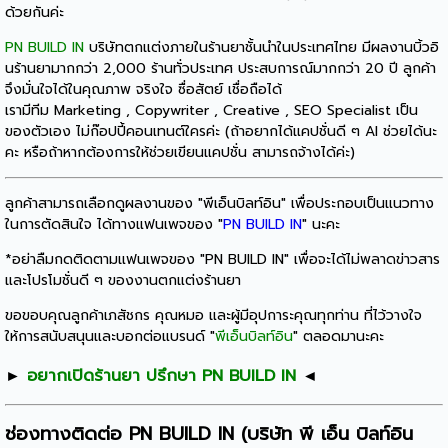
ด้วยกันค่ะ
PN BUILD IN
บริษัทตกแต่งภายในร้านยาชั้นนำในประเทศไทย มีผลงานบิ้วอิ
นร้านยามากกว่า 2,000 ร้านทั่วประเทศ ประสบการณ์มากกว่า 20 ปี ลูกค้า
จึงมั่นใจได้ในคุณภาพ จริงใจ ซื่อสัตย์ เชื่อถือได้
เรามีทีม Marketing , Copywriter , Creative , SEO Specialist เป็น
ของตัวเอง ไม่ก๊อปปี้คอนเทนต์ใครค่ะ (ถ้าอยากได้แคปชั่นดี ๆ AI ช่วยได้นะ
คะ หรือถ้าหากต้องการให้ช่วยเขียนแคปชั่น สามารถจ้างได้ค่ะ)
ลูกค้าสามารถเลือกดูผลงานของ "พีเอ็นบิลท์อิน" เพื่อประกอบเป็นแนวทาง
ในการตัดสินใจ ได้ทางแฟนเพจของ "
PN BUILD IN
" นะคะ
*อย่าลืมกดติดตามแฟนเพจของ "PN BUILD IN" เพื่อจะได้ไม่พลาดข่าวสาร
และโปรโมชั่นดี ๆ ของงานตกแต่งร้านยา
ขอขอบคุณลูกค้าเภสัชกร คุณหมอ และผู้มีอุปการะคุณทุกท่าน ที่ไว้วางใจ
ให้การสนับสนุนและบอกต่อแบรนด์ "
พีเอ็นบิลท์อิน
" ตลอดมานะคะ
►
อยากเปิดร้านยา ปรึกษา PN BUILD IN
◄
ช่องทางติดต่อ PN BUILD IN (บริษัท พี เอ็น บิลท์อิน