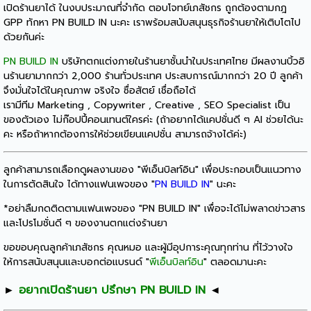
เปิดร้านยาได้ ในงบประมาณที่จำกัด ตอบโจทย์เภสัชกร ถูกต้องตามกฎ
GPP ทักหา PN BUILD IN นะคะ เราพร้อมสนับสนุนธุรกิจร้านยาให้เติบโตไป
ด้วยกันค่ะ
PN BUILD IN
บริษัทตกแต่งภายในร้านยาชั้นนำในประเทศไทย มีผลงานบิ้วอิ
นร้านยามากกว่า 2,000 ร้านทั่วประเทศ ประสบการณ์มากกว่า 20 ปี ลูกค้า
จึงมั่นใจได้ในคุณภาพ จริงใจ ซื่อสัตย์ เชื่อถือได้
เรามีทีม Marketing , Copywriter , Creative , SEO Specialist เป็น
ของตัวเอง ไม่ก๊อปปี้คอนเทนต์ใครค่ะ (ถ้าอยากได้แคปชั่นดี ๆ AI ช่วยได้นะ
คะ หรือถ้าหากต้องการให้ช่วยเขียนแคปชั่น สามารถจ้างได้ค่ะ)
ลูกค้าสามารถเลือกดูผลงานของ "พีเอ็นบิลท์อิน" เพื่อประกอบเป็นแนวทาง
ในการตัดสินใจ ได้ทางแฟนเพจของ "
PN BUILD IN
" นะคะ
*อย่าลืมกดติดตามแฟนเพจของ "PN BUILD IN" เพื่อจะได้ไม่พลาดข่าวสาร
และโปรโมชั่นดี ๆ ของงานตกแต่งร้านยา
ขอขอบคุณลูกค้าเภสัชกร คุณหมอ และผู้มีอุปการะคุณทุกท่าน ที่ไว้วางใจ
ให้การสนับสนุนและบอกต่อแบรนด์ "
พีเอ็นบิลท์อิน
" ตลอดมานะคะ
►
อยากเปิดร้านยา ปรึกษา PN BUILD IN
◄