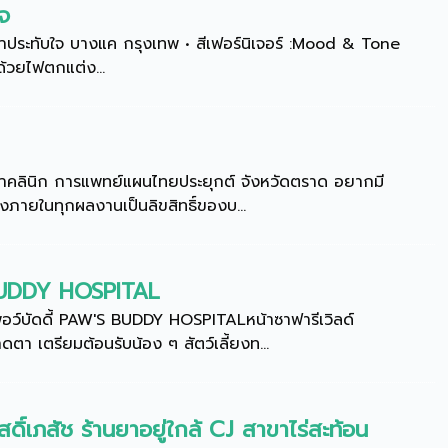
ใจ
ประทับใจ บางแค กรุงเทพ • สีเฟอร์นิเจอร์ :Mood & Tone
ด้วยไฟตกแต่ง...
ดาคลินิก การแพทย์แผนไทยประยุกต์ จังหวัดตราด อยากมี
ภายในทุกผลงานเป็นลิขสิทธิ์ของบ...
BUDDY HOSPITAL
์บัดดี้ PAW'S BUDDY HOSPITALหน้าซาฟารีเวิลด์
ตา เตรียมต้อนรับน้อง ๆ สัตว์เลี้ยงท...
ิ์เภสัช ร้านยาอยู่ใกล้ CJ สาขาไร่สะท้อน